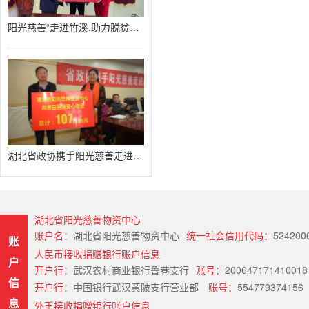
阳光慈善“走进竹溪.助力脱贫攻坚
湖北省政协携手阳光慈善走进房县扶
湖北省阳光慈善物资中心
账户名：
湖北省阳光慈善物资中心
统一社会信用代码：
524200
账
人民币接收捐赠银行账户信息
户
开户行：
武汉农村商业银行鲁巷支行
账号：
200647171410018
信
开户行：
中国银行武汉黄陂支行营业部
账号：
554779374156
息
外币接收捐赠银行账户信息