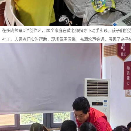
多肉盆景DIY创作环，20个家庭在黄老师指导下动手实践。孩子们挑
，社工、志愿者们实时帮助，现场氛围温馨，充满欢声笑语，展现了亲子