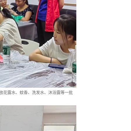
放花露水、蚊香、洗发水、沐浴露等一批