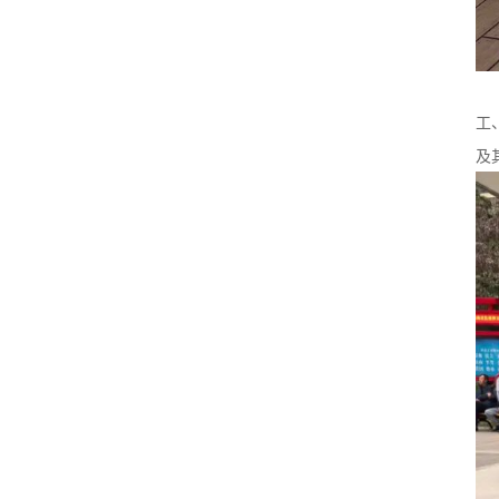
自
工
及