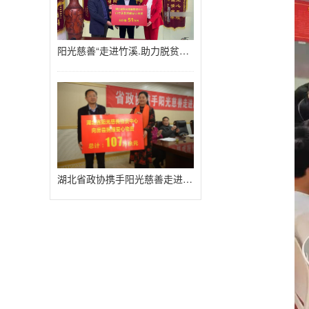
阳光慈善“走进竹溪.助力脱贫攻坚
湖北省政协携手阳光慈善走进房县扶