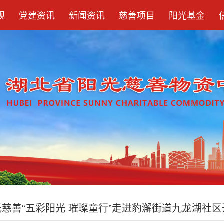
规
党建资讯
新闻资讯
慈善项目
阳光基金
光慈善“五彩阳光 璀璨童行”走进豹澥街道九龙湖社