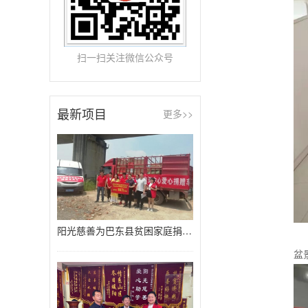
扫一扫关注微信公众号
最新项目
更多>>
阳光慈善为巴东县贫困家庭捐赠80万
活
盆