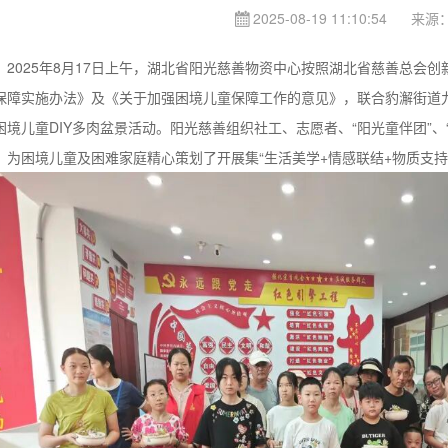
2025-08-19 11:10:54
来源
025年8月17日上午，湖北省阳光慈善物资中心按照湖北省慈善总会创
保障实施办法》及《关于加强困境儿童保障工作的意见》，联合豹澥街道九
困境儿童DIY多肉盆景活动。阳光慈善组织社工、志愿者、“阳光童伴团”、
，为困境儿童及困难家庭精心策划了开展集“生活美学+情感联结+物质支持