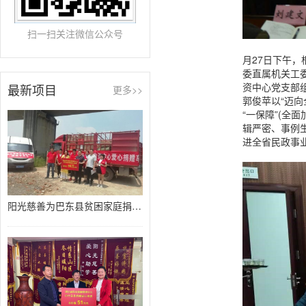
扫一扫关注微信公众号
月27日下午
委直属机关工
资中心党支部
最新项目
更多>>
郭俊苹以“迈向
“一保障”(
辑严密、事例
进全省民政事
阳光慈善为巴东县贫困家庭捐赠80万