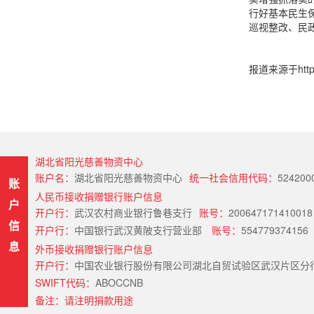
行好基本民生
巡视整改、民
报道来源于http://
湖北省阳光慈善物资中心
账户名：
湖北省阳光慈善物资中心
统一社会信用代码：
524200
账
人民币接收捐赠银行账户信息
户
开户行：
武汉农村商业银行鲁巷支行
账号：
200647171410018
信
开户行：
中国银行武汉黄陂支行营业部
账号：
554779374156
息
外币接收捐赠银行账户信息
开户行：
中国农业银行股份有限公司湖北自贸试验区武汉片区分行（Hubei Provin
SWIFT代码：
ABOCCNB
备注：请注明捐款用途