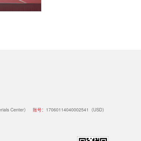
als Center）
账号：
17060114040002541（USD）