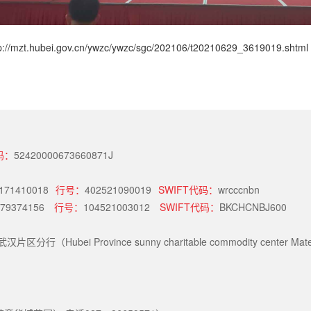
p://mzt.hubei.gov.cn/ywzc/ywzc/sgc/202106/t20210629_3619019.shtml
码：
52420000673660871J
171410018
行号：
402521090019
SWIFT代码：
wrcccnbn
79374156
行号：
104521003012
SWIFT代码：
BKCHCNBJ600
i Province sunny charitable commodity center Materi