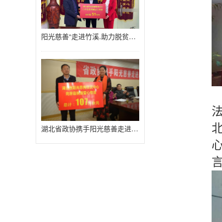
阳光慈善“走进竹溪.助力脱贫攻坚
湖北省政协携手阳光慈善走进房县扶