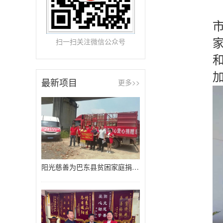
扫一扫关注微信公众号
最新项目
更多>>
阳光慈善为巴东县贫困家庭捐赠80万