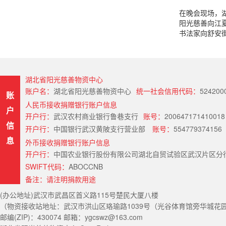
在晚会现场，
阳光慈善向江
书法家向舒安
湖北省阳光慈善物资中心
账户名：
湖北省阳光慈善物资中心
统一社会信用代码：
524200
账
人民币接收捐赠银行账户信息
户
开户行：
武汉农村商业银行鲁巷支行
账号：
200647171410018
信
开户行：
中国银行武汉黄陂支行营业部
账号：
554779374156
息
外币接收捐赠银行账户信息
开户行：
中国农业银行股份有限公司湖北自贸试验区武汉片区分行（Hubei Provin
SWIFT代码：
ABOCCNB
备注：请注明捐款用途
(办公地址)武汉市武昌区首义路115号楚民大厦八楼
（物资接收站地址：武汉市洪山区珞瑜路1039号（光谷体育馆旁华城花园） 电
邮编(ZIP)：430074 邮箱：ygcswz@163.com