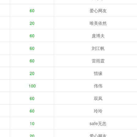
60
爱心网友
20
唯美依然
60
庞博夫
60
刘江帆
60
雷雨霆
20
惜缘
100
伟伟
60
双凤
60
玲玲
10
safe无恙
20
爱心网友