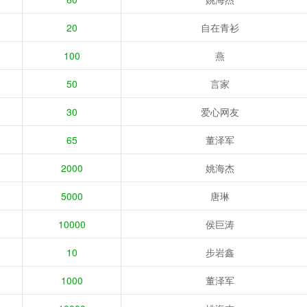
20
自在青衫
100
燕
50
言家
30
爱心网友
65
董泽军
2000
姚海杰
5000
唐琳
10000
侯巨涛
10
步岩鑫
1000
董泽军