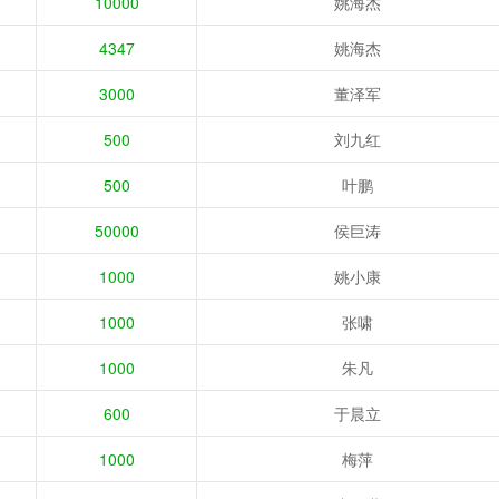
10000
姚海杰
4347
姚海杰
3000
董泽军
500
刘九红
500
叶鹏
50000
侯巨涛
1000
姚小康
1000
张啸
1000
朱凡
600
于晨立
1000
梅萍