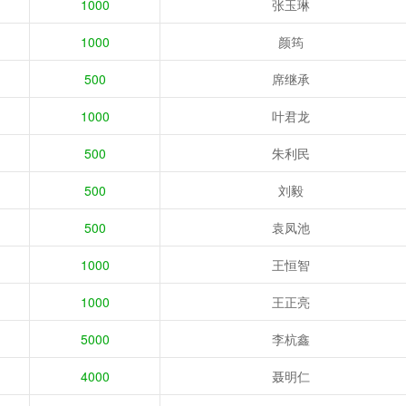
1000
张玉琳
1000
颜筠
500
席继承
1000
叶君龙
500
朱利民
500
刘毅
500
袁凤池
1000
王恒智
1000
王正亮
5000
李杭鑫
4000
聂明仁