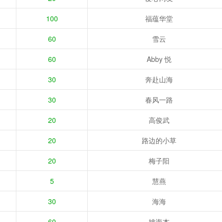
100
福蕴华堂
60
雪云
60
Abby 悦
30
奔赴山海
30
春风一路
20
高俊武
20
路边的小草
20
梅子阳
5
慧燕
30
海海
60
姚海杰