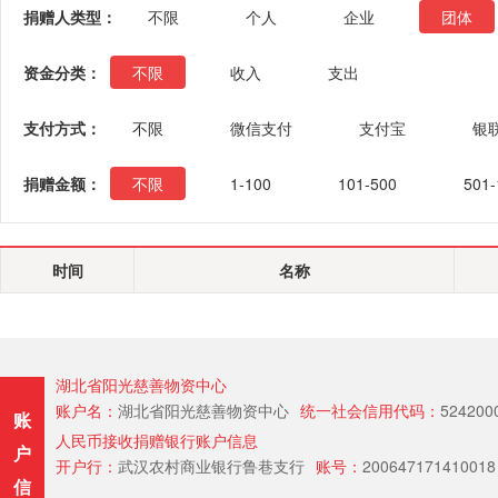
捐赠人类型：
不限
个人
企业
团体
资金分类：
不限
收入
支出
支付方式：
不限
微信支付
支付宝
银
捐赠金额：
不限
1-100
101-500
501-
时间
名称
湖北省阳光慈善物资中心
账户名：
湖北省阳光慈善物资中心
统一社会信用代码：
524200
账
人民币接收捐赠银行账户信息
户
开户行：
武汉农村商业银行鲁巷支行
账号：
200647171410018
信