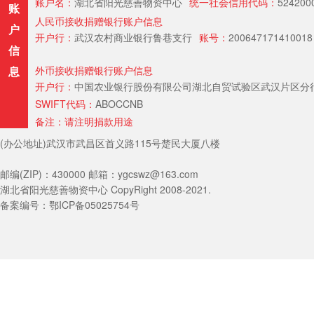
账户名：
湖北省阳光慈善物资中心
统一社会信用代码：
524200
账
人民币接收捐赠银行账户信息
户
开户行：
武汉农村商业银行鲁巷支行
账号：
200647171410018
信
息
外币接收捐赠银行账户信息
开户行：
中国农业银行股份有限公司湖北自贸试验区武汉片区分行（Hubei Provin
SWIFT代码：
ABOCCNB
备注：请注明捐款用途
(办公地址)武汉市武昌区首义路115号楚民大厦八楼
邮编(ZIP)：430000 邮箱：ygcswz@163.com
湖北省阳光慈善物资中心 CopyRight 2008-2021.
备案编号：鄂ICP备05025754号