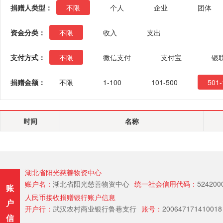
捐赠人类型：
不限
个人
企业
团体
资金分类：
不限
收入
支出
支付方式：
不限
微信支付
支付宝
银
捐赠金额：
不限
1-100
101-500
501-
时间
名称
湖北省阳光慈善物资中心
账户名：
湖北省阳光慈善物资中心
统一社会信用代码：
524200
账
人民币接收捐赠银行账户信息
户
开户行：
武汉农村商业银行鲁巷支行
账号：
200647171410018
信