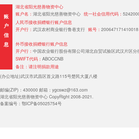
湖北省阳光慈善物资中心
账户名：
湖北省阳光慈善物资中心
统一社会信用代码：
524200
账
人民币接收捐赠银行账户信息
户
开户行：
武汉农村商业银行鲁巷支行
账号：
200647171410018
信
息
外币接收捐赠银行账户信息
开户行：
中国农业银行股份有限公司湖北自贸试验区武汉片区分行（Hubei Provin
SWIFT代码：
ABOCCNB
备注：请注明捐款用途
(办公地址)武汉市武昌区首义路115号楚民大厦八楼
邮编(ZIP)：430000 邮箱：ygcswz@163.com
湖北省阳光慈善物资中心 CopyRight 2008-2021.
备案编号：鄂ICP备05025754号