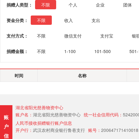
捐赠人类型：
不限
个人
企业
团体
资金分类：
不限
收入
支出
支付方式：
不限
微信支付
支付宝
银
捐赠金额：
不限
1-100
101-500
501-
时间
名称
湖北省阳光慈善物资中心
账户名：
湖北省阳光慈善物资中心
统一社会信用代码：
524200
账
人民币接收捐赠银行账户信息
户
开户行：
武汉农村商业银行鲁巷支行
账号：
200647171410018
信