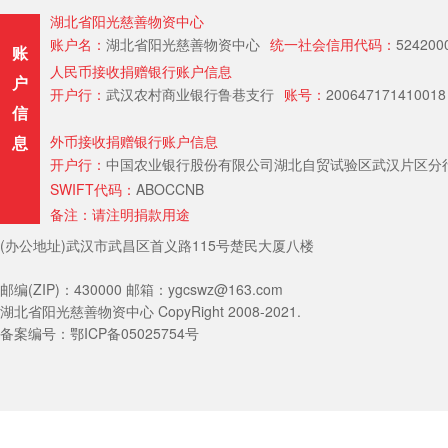
湖北省阳光慈善物资中心
账户名：
湖北省阳光慈善物资中心
统一社会信用代码：
524200
账
人民币接收捐赠银行账户信息
户
开户行：
武汉农村商业银行鲁巷支行
账号：
200647171410018
信
息
外币接收捐赠银行账户信息
开户行：
中国农业银行股份有限公司湖北自贸试验区武汉片区分行（Hubei Provin
SWIFT代码：
ABOCCNB
备注：请注明捐款用途
(办公地址)武汉市武昌区首义路115号楚民大厦八楼
邮编(ZIP)：430000 邮箱：ygcswz@163.com
湖北省阳光慈善物资中心 CopyRight 2008-2021.
备案编号：鄂ICP备05025754号