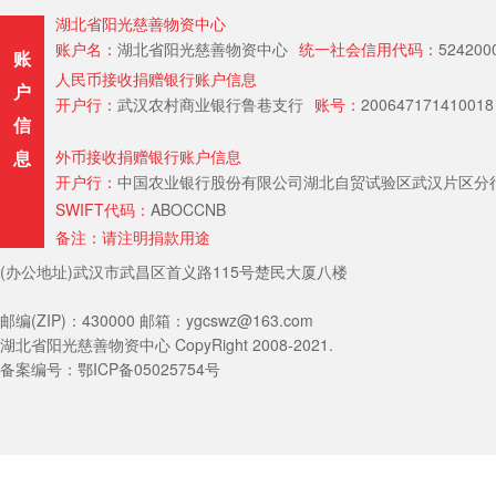
湖北省阳光慈善物资中心
账户名：
湖北省阳光慈善物资中心
统一社会信用代码：
524200
账
人民币接收捐赠银行账户信息
户
开户行：
武汉农村商业银行鲁巷支行
账号：
200647171410018
信
息
外币接收捐赠银行账户信息
开户行：
中国农业银行股份有限公司湖北自贸试验区武汉片区分行（Hubei Provin
SWIFT代码：
ABOCCNB
备注：请注明捐款用途
(办公地址)武汉市武昌区首义路115号楚民大厦八楼
邮编(ZIP)：430000 邮箱：ygcswz@163.com
湖北省阳光慈善物资中心 CopyRight 2008-2021.
备案编号：鄂ICP备05025754号