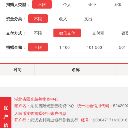
捐赠人类型：
不限
个人
企业
团体
资金分类：
不限
收入
支出
支付方式：
不限
微信支付
支付宝
银
捐赠金额：
不限
1-100
101-500
501-
时间
名称
湖北省阳光慈善物资中心
账户名：
湖北省阳光慈善物资中心
统一社会信用代码：
524200
账
人民币接收捐赠银行账户信息
户
开户行：
武汉农村商业银行鲁巷支行
账号：
200647171410018
信