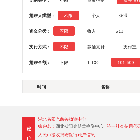
捐赠人类型：
不限
个人
企业
资金分类：
不限
收入
支出
支付方式：
不限
微信支付
支付宝
捐赠金额：
不限
1-100
101-500
时间
名称
湖北省阳光慈善物资中心
账户名：
湖北省阳光慈善物资中心
统一社会信用代
账
人民币接收捐赠银行账户信息
户