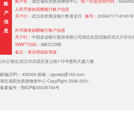
账户名：
湖北省阳光慈善物资中心
统一社会信用代码：
524200
账
人民币接收捐赠银行账户信息
户
开户行：
武汉农村商业银行鲁巷支行
账号：
200647171410018
信
息
外币接收捐赠银行账户信息
开户行：
中国农业银行股份有限公司湖北自贸试验区武汉片区分行（Hubei Provin
SWIFT代码：
ABOCCNB
备注：请注明捐款用途
(办公地址)武汉市武昌区首义路115号楚民大厦八楼
邮编(ZIP)：430000 邮箱：ygcswz@163.com
湖北省阳光慈善物资中心 CopyRight 2008-2021.
备案编号：鄂ICP备05025754号