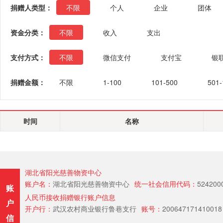
捐赠人类型：
不限
个人
企业
团体
资金分类：
不限
收入
支出
支付方式：
不限
微信支付
支付宝
银
捐赠金额：
不限
1-100
101-500
501-
时间
名称
湖北省阳光慈善物资中心
账户名：
湖北省阳光慈善物资中心
统一社会信用代码：
524200
账
人民币接收捐赠银行账户信息
户
开户行：
武汉农村商业银行鲁巷支行
账号：
200647171410018
信